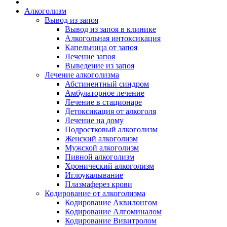
Алкоголизм
Вывод из запоя
Вывод из запоя в клинике
Алкогольная интоксикация
Капельница от запоя
Лечение запоя
Выведение из запоя
Лечение алкоголизма
Абстинентный синдром
Амбулаторное лечение
Лечение в стационаре
Детоксикация от алкоголя
Лечение на дому
Подростковый алкоголизм
Женский алкоголизм
Мужской алкоголизм
Пивной алкоголизм
Хронический алкоголизм
Иглоукалывание
Плазмаферез крови
Кодирование от алкоголизма
Кодирование Аквилонгом
Кодирование Алгоминалом
Кодирование Вивитролом