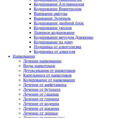
Кодирование Алгоминалом
Кодирование Вивитролом
Вшивание ампулы
Вшивание Эспераль
Кодирование двойной блок
Кодирование уколом
Лазерное кодирование
Кодирование методом Довженко
Кодирование на дому
Подшивка от алкоголизма
Кодировка от алкоголя
Наркомания
Лечение наркомании
Виды наркотиков
Детоксикация от наркотиков
Капельница от наркотиков
Кодирование от наркомании
Лечение от амфетамина
Лечение от бутирата
Лечение от гашиша
Лечение от героина
Лечение от кодеина
Лечение от кокаина
Лечение от лирики
Лечение от марихуаны