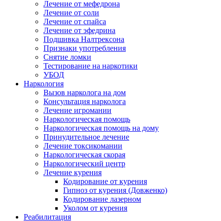
Лечение от мефедрона
Лечение от соли
Лечение от спайса
Лечение от эфедрина
Подшивка Налтрексона
Признаки употребления
Снятие ломки
Тестирование на наркотики
УБОД
Наркология
Вызов нарколога на дом
Консультация нарколога
Лечение игромании
Наркологическая помощь
Наркологическая помощь на дому
Принудительное лечение
Лечение токсикомании
Наркологическая скорая
Наркологический центр
Лечение курения
Кодирование от курения
Гипноз от курения (Довженко)
Кодирование лазерном
Уколом от курения
Реабилитация