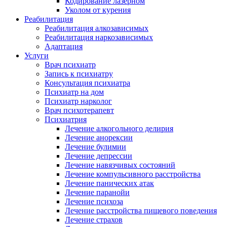
Кодирование лазерном
Уколом от курения
Реабилитация
Реабилитация алкозависимых
Реабилитация наркозависимых
Адаптация
Услуги
Врач психиатр
Запись к психиатру
Консультация психиатра
Психиатр на дом
Психиатр нарколог
Врач психотерапевт
Психиатрия
Лечение алкогольного делирия
Лечение анорексии
Лечение булимии
Лечение депрессии
Лечение навязчивых состояний
Лечение компульсивного расстройства
Лечение панических атак
Лечение паранойи
Лечение психоза
Лечение расстройства пищевого поведения
Лечение страхов