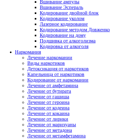
Вшивание ампулы
Вшивание Эспераль
Кодирование двойной блок
Кодирование уколом
Лазерное кодирование
Кодирование методом Довженко
Кодирование на дому
Подшивка от алкоголизма
Кодировка от алкоголя
Наркомания
Лечение наркомании
Виды наркотиков
Детоксикация от наркотиков
Капельница от наркотиков
Кодирование от наркомании
Лечение от амфетамина
Лечение от бутирата
Лечение от гашиша
Лечение от героина
Лечение от кодеина
Лечение от кокаина
Лечение от лирики
Лечение от марихуаны
Лечение от метадона
Лечение от метамфетамина