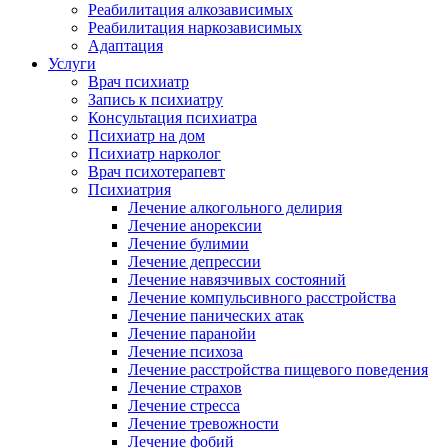
Реабилитация алкозависимых
Реабилитация наркозависимых
Адаптация
Услуги
Врач психиатр
Запись к психиатру
Консультация психиатра
Психиатр на дом
Психиатр нарколог
Врач психотерапевт
Психиатрия
Лечение алкогольного делирия
Лечение анорексии
Лечение булимии
Лечение депрессии
Лечение навязчивых состояний
Лечение компульсивного расстройства
Лечение панических атак
Лечение паранойи
Лечение психоза
Лечение расстройства пищевого поведения
Лечение страхов
Лечение стресса
Лечение тревожности
Лечение фобий