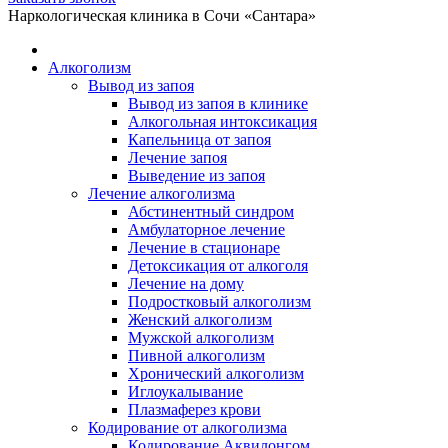
Telegram
WhatsApp
Наркологическая клиника в Сочи «Сантара»
открывается
открывается
в
в
Алкоголизм
новом
новом
Вывод из запоя
окне
окне
Вывод из запоя в клинике
Алкогольная интоксикация
Капельница от запоя
Лечение запоя
Выведение из запоя
Лечение алкоголизма
Абстинентный синдром
Амбулаторное лечение
Лечение в стационаре
Детоксикация от алкоголя
Лечение на дому
Подростковый алкоголизм
Женский алкоголизм
Мужской алкоголизм
Пивной алкоголизм
Хронический алкоголизм
Иглоукалывание
Плазмаферез крови
Кодирование от алкоголизма
Кодирование Аквилонгом