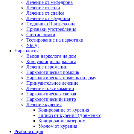
Лечение от мефедрона
Лечение от соли
Лечение от спайса
Лечение от эфедрина
Подшивка Налтрексона
Признаки употребления
Снятие ломки
Тестирование на наркотики
УБОД
Наркология
Вызов нарколога на дом
Консультация нарколога
Лечение игромании
Наркологическая помощь
Наркологическая помощь на дому
Принудительное лечение
Лечение токсикомании
Наркологическая скорая
Наркологический центр
Лечение курения
Кодирование от курения
Гипноз от курения (Довженко)
Кодирование лазерном
Уколом от курения
Реабилитация