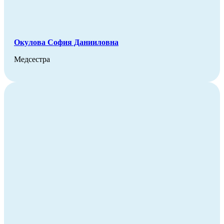
Окулова София Данииловна
Медсестра