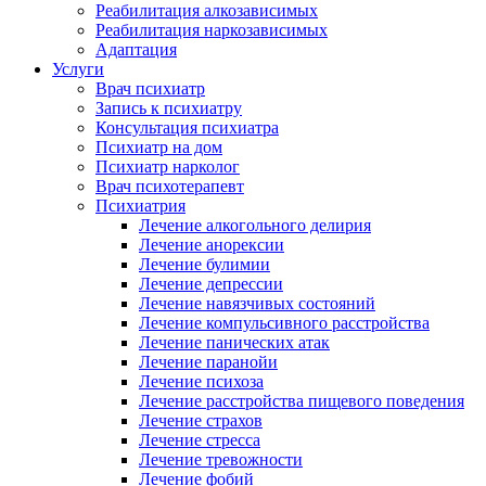
Реабилитация алкозависимых
Реабилитация наркозависимых
Адаптация
Услуги
Врач психиатр
Запись к психиатру
Консультация психиатра
Психиатр на дом
Психиатр нарколог
Врач психотерапевт
Психиатрия
Лечение алкогольного делирия
Лечение анорексии
Лечение булимии
Лечение депрессии
Лечение навязчивых состояний
Лечение компульсивного расстройства
Лечение панических атак
Лечение паранойи
Лечение психоза
Лечение расстройства пищевого поведения
Лечение страхов
Лечение стресса
Лечение тревожности
Лечение фобий