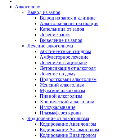
Алкоголизм
Вывод из запоя
Вывод из запоя в клинике
Алкогольная интоксикация
Капельница от запоя
Лечение запоя
Выведение из запоя
Лечение алкоголизма
Абстинентный синдром
Амбулаторное лечение
Лечение в стационаре
Детоксикация от алкоголя
Лечение на дому
Подростковый алкоголизм
Женский алкоголизм
Мужской алкоголизм
Пивной алкоголизм
Хронический алкоголизм
Иглоукалывание
Плазмаферез крови
Кодирование от алкоголизма
Кодирование Аквилонгом
Кодирование Алгоминалом
Кодирование Вивитролом