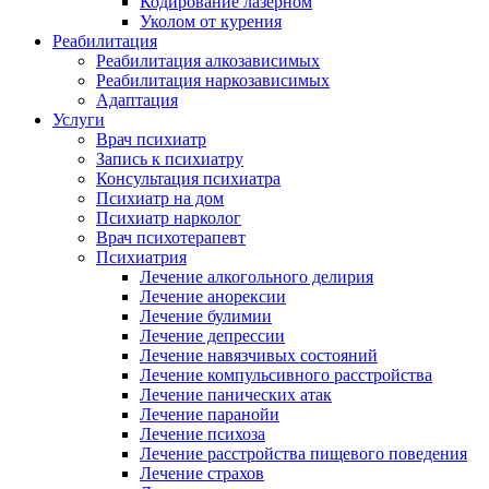
Кодирование лазерном
Уколом от курения
Реабилитация
Реабилитация алкозависимых
Реабилитация наркозависимых
Адаптация
Услуги
Врач психиатр
Запись к психиатру
Консультация психиатра
Психиатр на дом
Психиатр нарколог
Врач психотерапевт
Психиатрия
Лечение алкогольного делирия
Лечение анорексии
Лечение булимии
Лечение депрессии
Лечение навязчивых состояний
Лечение компульсивного расстройства
Лечение панических атак
Лечение паранойи
Лечение психоза
Лечение расстройства пищевого поведения
Лечение страхов