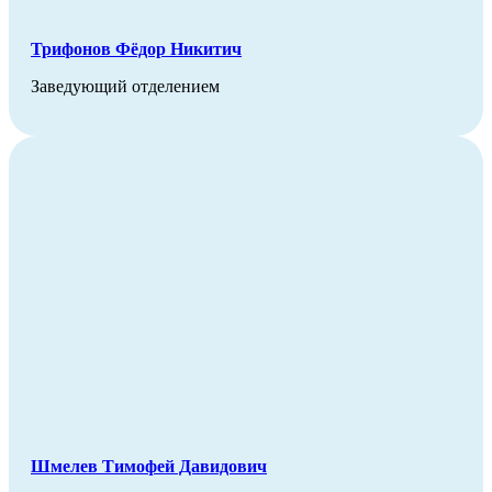
Трифонов Фёдор Никитич
Заведующий отделением
Шмелев Тимофей Давидович