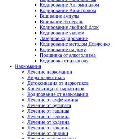
Кодирование Алгоминалом
Кодирование Вивитролом
Вшивание ампулы
Вшивание Эспераль
Кодирование двойной блок
Кодирование уколом
Лазерное кодирование
Кодирование методом Довженко
Кодирование на дому
Подшивка от алкоголизма
Кодировка от алкоголя
Наркомания
Лечение наркомании
Виды наркотиков
Детоксикация от наркотиков
Капельница от наркотиков
Кодирование от наркомании
Лечение от амфетамина
Лечение от бутирата
Лечение от гашиша
Лечение от героина
Лечение от кодеина
Лечение от кокаина
Лечение от лирики
Лечение от марихуаны