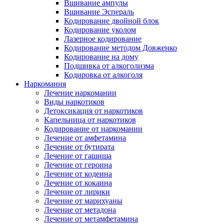
Вшивание ампулы
Вшивание Эспераль
Кодирование двойной блок
Кодирование уколом
Лазерное кодирование
Кодирование методом Довженко
Кодирование на дому
Подшивка от алкоголизма
Кодировка от алкоголя
Наркомания
Лечение наркомании
Виды наркотиков
Детоксикация от наркотиков
Капельница от наркотиков
Кодирование от наркомании
Лечение от амфетамина
Лечение от бутирата
Лечение от гашиша
Лечение от героина
Лечение от кодеина
Лечение от кокаина
Лечение от лирики
Лечение от марихуаны
Лечение от метадона
Лечение от метамфетамина