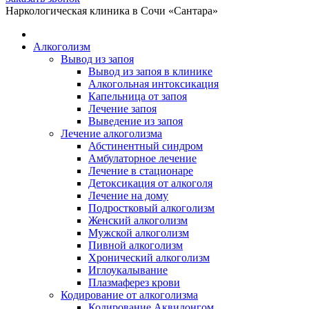
Telegram
WhatsApp
Наркологическая клиника в Сочи «Сантара»
открывается
открывается
в
в
Алкоголизм
новом
новом
Вывод из запоя
окне
окне
Вывод из запоя в клинике
Алкогольная интоксикация
Капельница от запоя
Лечение запоя
Выведение из запоя
Лечение алкоголизма
Абстинентный синдром
Амбулаторное лечение
Лечение в стационаре
Детоксикация от алкоголя
Лечение на дому
Подростковый алкоголизм
Женский алкоголизм
Мужской алкоголизм
Пивной алкоголизм
Хронический алкоголизм
Иглоукалывание
Плазмаферез крови
Кодирование от алкоголизма
Кодирование Аквилонгом