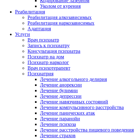
Кодирование лазерном
Уколом от курения
Реабилитация
Реабилитация алкозависимых
Реабилитация наркозависимых
Адаптация
Услуги
Врач психиатр
Запись к психиатру
Консультация психиатра
Психиатр на дом
Психиатр нарколог
Врач психотерапевт
Психиатрия
Лечение алкогольного делирия
Лечение анорексии
Лечение булимии
Лечение депрессии
Лечение навязчивых состояний
Лечение компульсивного расстройства
Лечение панических атак
Лечение паранойи
Лечение психоза
Лечение расстройства пищевого поведения
Лечение страхов