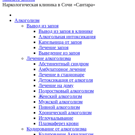
Telegram
WhatsApp
Наркологическая клиника в Сочи «Сантара»
открывается
открывается
в
в
Алкоголизм
новом
новом
Вывод из запоя
окне
окне
Вывод из запоя в клинике
Алкогольная интоксикация
Капельница от запоя
Лечение запоя
Выведение из запоя
Лечение алкоголизма
Абстинентный синдром
Амбулаторное лечение
Лечение в стационаре
Детоксикация от алкоголя
Лечение на дому
Подростковый алкоголизм
Женский алкоголизм
Мужской алкоголизм
Пивной алкоголизм
Хронический алкоголизм
Иглоукалывание
Плазмаферез крови
Кодирование от алкоголизма
Кодирование Аквилонгом