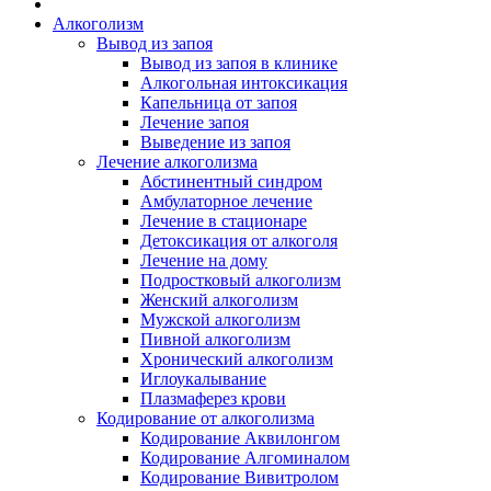
Алкоголизм
Вывод из запоя
Вывод из запоя в клинике
Алкогольная интоксикация
Капельница от запоя
Лечение запоя
Выведение из запоя
Лечение алкоголизма
Абстинентный синдром
Амбулаторное лечение
Лечение в стационаре
Детоксикация от алкоголя
Лечение на дому
Подростковый алкоголизм
Женский алкоголизм
Мужской алкоголизм
Пивной алкоголизм
Хронический алкоголизм
Иглоукалывание
Плазмаферез крови
Кодирование от алкоголизма
Кодирование Аквилонгом
Кодирование Алгоминалом
Кодирование Вивитролом