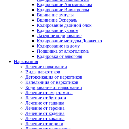
Кодирование Алгоминалом
Кодирование Вивитролом
Вшивание ампулы
Вшивание Эспераль
Кодирование двойной блок
Кодирование уколом
Лазерное кодирование
Кодирование методом Довженко
Кодирование на дому
Подшивка от алкоголизма
Кодировка от алкоголя
Наркомания
Лечение наркомании
Виды наркотиков
Детоксикация от наркотиков
Капельница от наркотиков
Кодирование от наркомании
Лечение от амфетамина
Лечение от бутирата
Лечение от гашиша
Лечение от героина
Лечение от кодеина
Лечение от кокаина
Лечение от лирики
Лечение от марихуаны