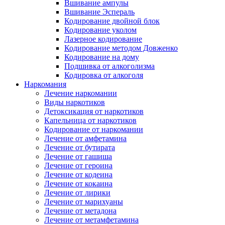
Вшивание ампулы
Вшивание Эспераль
Кодирование двойной блок
Кодирование уколом
Лазерное кодирование
Кодирование методом Довженко
Кодирование на дому
Подшивка от алкоголизма
Кодировка от алкоголя
Наркомания
Лечение наркомании
Виды наркотиков
Детоксикация от наркотиков
Капельница от наркотиков
Кодирование от наркомании
Лечение от амфетамина
Лечение от бутирата
Лечение от гашиша
Лечение от героина
Лечение от кодеина
Лечение от кокаина
Лечение от лирики
Лечение от марихуаны
Лечение от метадона
Лечение от метамфетамина