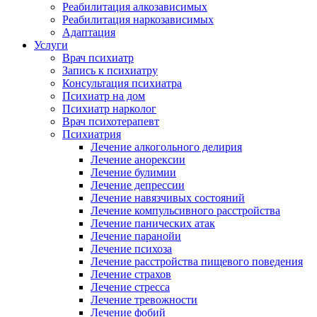
Реабилитация алкозависимых
Реабилитация наркозависимых
Адаптация
Услуги
Врач психиатр
Запись к психиатру
Консультация психиатра
Психиатр на дом
Психиатр нарколог
Врач психотерапевт
Психиатрия
Лечение алкогольного делирия
Лечение анорексии
Лечение булимии
Лечение депрессии
Лечение навязчивых состояний
Лечение компульсивного расстройства
Лечение панических атак
Лечение паранойи
Лечение психоза
Лечение расстройства пищевого поведения
Лечение страхов
Лечение стресса
Лечение тревожности
Лечение фобий