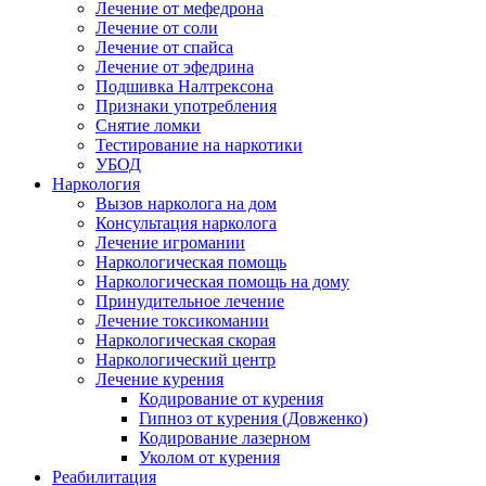
Лечение от мефедрона
Лечение от соли
Лечение от спайса
Лечение от эфедрина
Подшивка Налтрексона
Признаки употребления
Снятие ломки
Тестирование на наркотики
УБОД
Наркология
Вызов нарколога на дом
Консультация нарколога
Лечение игромании
Наркологическая помощь
Наркологическая помощь на дому
Принудительное лечение
Лечение токсикомании
Наркологическая скорая
Наркологический центр
Лечение курения
Кодирование от курения
Гипноз от курения (Довженко)
Кодирование лазерном
Уколом от курения
Реабилитация