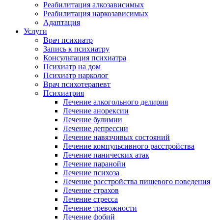
Реабилитация алкозависимых
Реабилитация наркозависимых
Адаптация
Услуги
Врач психиатр
Запись к психиатру
Консультация психиатра
Психиатр на дом
Психиатр нарколог
Врач психотерапевт
Психиатрия
Лечение алкогольного делирия
Лечение анорексии
Лечение булимии
Лечение депрессии
Лечение навязчивых состояний
Лечение компульсивного расстройства
Лечение панических атак
Лечение паранойи
Лечение психоза
Лечение расстройства пищевого поведения
Лечение страхов
Лечение стресса
Лечение тревожности
Лечение фобий