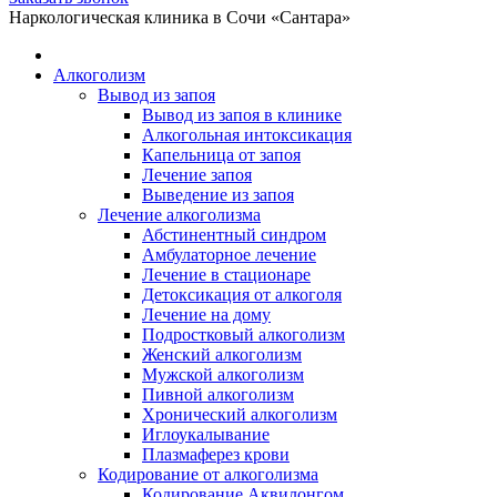
Telegram
WhatsApp
Наркологическая клиника в Сочи «Сантара»
открывается
открывается
в
в
Алкоголизм
новом
новом
Вывод из запоя
окне
окне
Вывод из запоя в клинике
Алкогольная интоксикация
Капельница от запоя
Лечение запоя
Выведение из запоя
Лечение алкоголизма
Абстинентный синдром
Амбулаторное лечение
Лечение в стационаре
Детоксикация от алкоголя
Лечение на дому
Подростковый алкоголизм
Женский алкоголизм
Мужской алкоголизм
Пивной алкоголизм
Хронический алкоголизм
Иглоукалывание
Плазмаферез крови
Кодирование от алкоголизма
Кодирование Аквилонгом