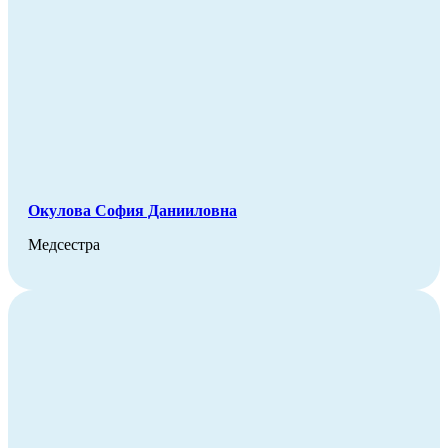
Окулова София Данииловна
Медсестра