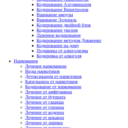
Кодирование Алгоминалом
Кодирование Вивитролом
Вшивание ампулы
Вшивание Эспераль
Кодирование двойной блок
Кодирование уколом
Лазерное кодирование
Кодирование методом Довженко
Кодирование на дому
Подшивка от алкоголизма
Кодировка от алкоголя
Наркомания
Лечение наркомании
Виды наркотиков
Детоксикация от наркотиков
Капельница от наркотиков
Кодирование от наркомании
Лечение от амфетамина
Лечение от бутирата
Лечение от гашиша
Лечение от героина
Лечение от кодеина
Лечение от кокаина
Лечение от лирики
Лечение от марихуаны