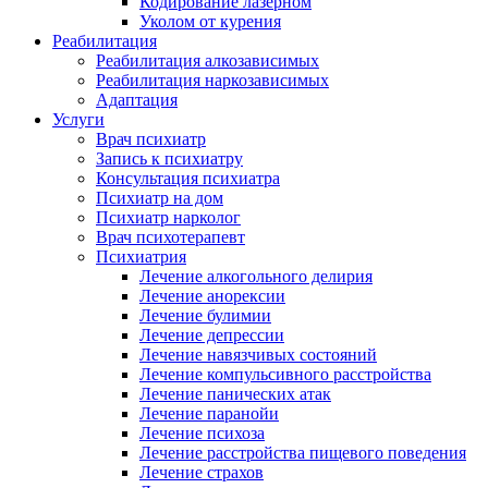
Кодирование лазерном
Уколом от курения
Реабилитация
Реабилитация алкозависимых
Реабилитация наркозависимых
Адаптация
Услуги
Врач психиатр
Запись к психиатру
Консультация психиатра
Психиатр на дом
Психиатр нарколог
Врач психотерапевт
Психиатрия
Лечение алкогольного делирия
Лечение анорексии
Лечение булимии
Лечение депрессии
Лечение навязчивых состояний
Лечение компульсивного расстройства
Лечение панических атак
Лечение паранойи
Лечение психоза
Лечение расстройства пищевого поведения
Лечение страхов