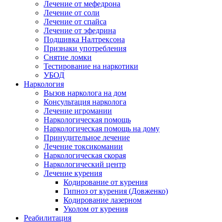
Лечение от мефедрона
Лечение от соли
Лечение от спайса
Лечение от эфедрина
Подшивка Налтрексона
Признаки употребления
Снятие ломки
Тестирование на наркотики
УБОД
Наркология
Вызов нарколога на дом
Консультация нарколога
Лечение игромании
Наркологическая помощь
Наркологическая помощь на дому
Принудительное лечение
Лечение токсикомании
Наркологическая скорая
Наркологический центр
Лечение курения
Кодирование от курения
Гипноз от курения (Довженко)
Кодирование лазерном
Уколом от курения
Реабилитация