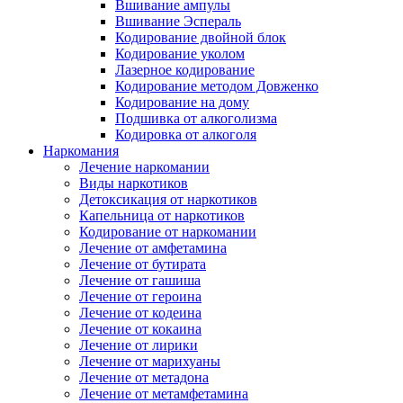
Вшивание ампулы
Вшивание Эспераль
Кодирование двойной блок
Кодирование уколом
Лазерное кодирование
Кодирование методом Довженко
Кодирование на дому
Подшивка от алкоголизма
Кодировка от алкоголя
Наркомания
Лечение наркомании
Виды наркотиков
Детоксикация от наркотиков
Капельница от наркотиков
Кодирование от наркомании
Лечение от амфетамина
Лечение от бутирата
Лечение от гашиша
Лечение от героина
Лечение от кодеина
Лечение от кокаина
Лечение от лирики
Лечение от марихуаны
Лечение от метадона
Лечение от метамфетамина