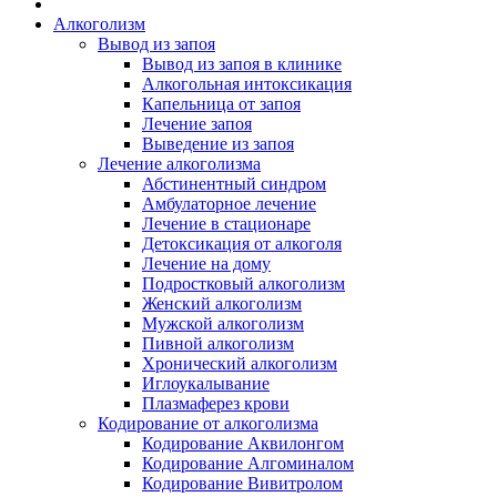
Алкоголизм
Вывод из запоя
Вывод из запоя в клинике
Алкогольная интоксикация
Капельница от запоя
Лечение запоя
Выведение из запоя
Лечение алкоголизма
Абстинентный синдром
Амбулаторное лечение
Лечение в стационаре
Детоксикация от алкоголя
Лечение на дому
Подростковый алкоголизм
Женский алкоголизм
Мужской алкоголизм
Пивной алкоголизм
Хронический алкоголизм
Иглоукалывание
Плазмаферез крови
Кодирование от алкоголизма
Кодирование Аквилонгом
Кодирование Алгоминалом
Кодирование Вивитролом