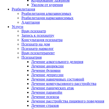
Кодирование лазерном
Уколом от курения
Реабилитация
Реабилитация алкозависимых
Реабилитация наркозависимых
Адаптация
Услуги
Врач психиатр
Запись к психиатру
Консультация психиатра
Психиатр на дом
Психиатр нарколог
Врач психотерапевт
Психиатрия
Лечение алкогольного делирия
Лечение анорексии
Лечение булимии
Лечение депрессии
Лечение навязчивых состояний
Лечение компульсивного расстройства
Лечение панических атак
Лечение паранойи
Лечение психоза
Лечение расстройства пищевого поведения
Лечение страхов