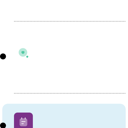
Выезд нарколога или посещение
стационара
Осмотр специалиста или оказание
услуги