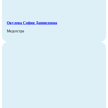
Окулова София Данииловна
Медсестра