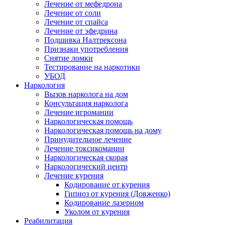
Лечение от мефедрона
Лечение от соли
Лечение от спайса
Лечение от эфедрина
Подшивка Налтрексона
Признаки употребления
Снятие ломки
Тестирование на наркотики
УБОД
Наркология
Вызов нарколога на дом
Консультация нарколога
Лечение игромании
Наркологическая помощь
Наркологическая помощь на дому
Принудительное лечение
Лечение токсикомании
Наркологическая скорая
Наркологический центр
Лечение курения
Кодирование от курения
Гипноз от курения (Довженко)
Кодирование лазерном
Уколом от курения
Реабилитация