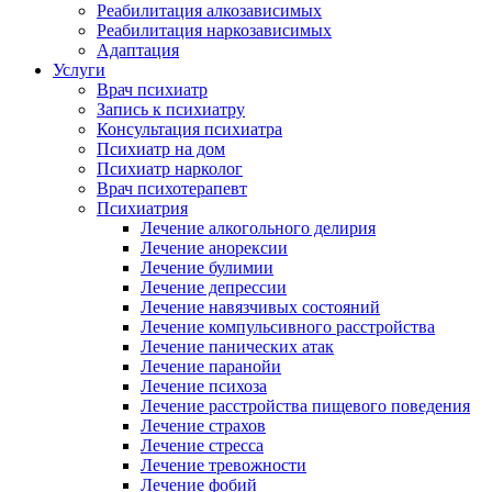
Реабилитация алкозависимых
Реабилитация наркозависимых
Адаптация
Услуги
Врач психиатр
Запись к психиатру
Консультация психиатра
Психиатр на дом
Психиатр нарколог
Врач психотерапевт
Психиатрия
Лечение алкогольного делирия
Лечение анорексии
Лечение булимии
Лечение депрессии
Лечение навязчивых состояний
Лечение компульсивного расстройства
Лечение панических атак
Лечение паранойи
Лечение психоза
Лечение расстройства пищевого поведения
Лечение страхов
Лечение стресса
Лечение тревожности
Лечение фобий