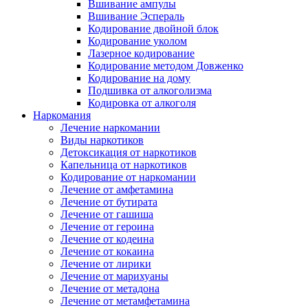
Вшивание ампулы
Вшивание Эспераль
Кодирование двойной блок
Кодирование уколом
Лазерное кодирование
Кодирование методом Довженко
Кодирование на дому
Подшивка от алкоголизма
Кодировка от алкоголя
Наркомания
Лечение наркомании
Виды наркотиков
Детоксикация от наркотиков
Капельница от наркотиков
Кодирование от наркомании
Лечение от амфетамина
Лечение от бутирата
Лечение от гашиша
Лечение от героина
Лечение от кодеина
Лечение от кокаина
Лечение от лирики
Лечение от марихуаны
Лечение от метадона
Лечение от метамфетамина