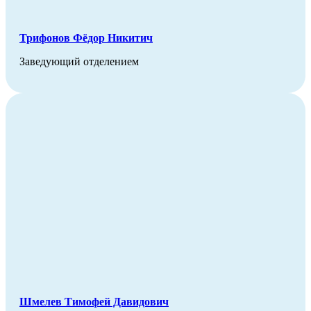
Трифонов Фёдор Никитич
Заведующий отделением
Шмелев Тимофей Давидович