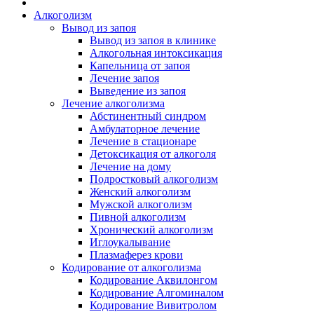
Алкоголизм
Вывод из запоя
Вывод из запоя в клинике
Алкогольная интоксикация
Капельница от запоя
Лечение запоя
Выведение из запоя
Лечение алкоголизма
Абстинентный синдром
Амбулаторное лечение
Лечение в стационаре
Детоксикация от алкоголя
Лечение на дому
Подростковый алкоголизм
Женский алкоголизм
Мужской алкоголизм
Пивной алкоголизм
Хронический алкоголизм
Иглоукалывание
Плазмаферез крови
Кодирование от алкоголизма
Кодирование Аквилонгом
Кодирование Алгоминалом
Кодирование Вивитролом