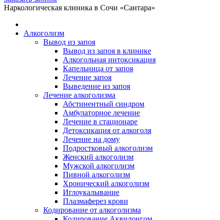
Telegram
WhatsApp
Наркологическая клиника в Сочи «Сантара»
открывается
открывается
в
в
Алкоголизм
новом
новом
Вывод из запоя
окне
окне
Вывод из запоя в клинике
Алкогольная интоксикация
Капельница от запоя
Лечение запоя
Выведение из запоя
Лечение алкоголизма
Абстинентный синдром
Амбулаторное лечение
Лечение в стационаре
Детоксикация от алкоголя
Лечение на дому
Подростковый алкоголизм
Женский алкоголизм
Мужской алкоголизм
Пивной алкоголизм
Хронический алкоголизм
Иглоукалывание
Плазмаферез крови
Кодирование от алкоголизма
Кодирование Аквилонгом