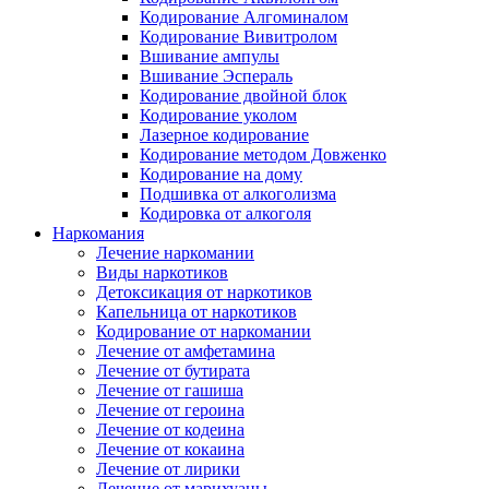
Кодирование Алгоминалом
Кодирование Вивитролом
Вшивание ампулы
Вшивание Эспераль
Кодирование двойной блок
Кодирование уколом
Лазерное кодирование
Кодирование методом Довженко
Кодирование на дому
Подшивка от алкоголизма
Кодировка от алкоголя
Наркомания
Лечение наркомании
Виды наркотиков
Детоксикация от наркотиков
Капельница от наркотиков
Кодирование от наркомании
Лечение от амфетамина
Лечение от бутирата
Лечение от гашиша
Лечение от героина
Лечение от кодеина
Лечение от кокаина
Лечение от лирики
Лечение от марихуаны