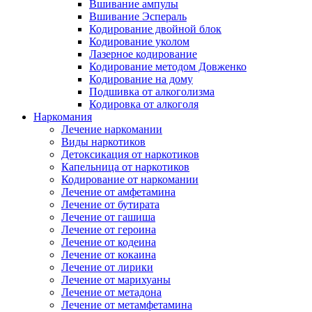
Вшивание ампулы
Вшивание Эспераль
Кодирование двойной блок
Кодирование уколом
Лазерное кодирование
Кодирование методом Довженко
Кодирование на дому
Подшивка от алкоголизма
Кодировка от алкоголя
Наркомания
Лечение наркомании
Виды наркотиков
Детоксикация от наркотиков
Капельница от наркотиков
Кодирование от наркомании
Лечение от амфетамина
Лечение от бутирата
Лечение от гашиша
Лечение от героина
Лечение от кодеина
Лечение от кокаина
Лечение от лирики
Лечение от марихуаны
Лечение от метадона
Лечение от метамфетамина