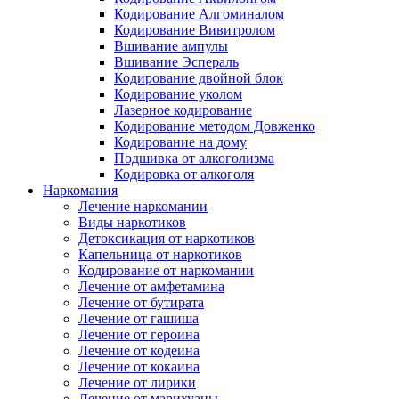
Кодирование Алгоминалом
Кодирование Вивитролом
Вшивание ампулы
Вшивание Эспераль
Кодирование двойной блок
Кодирование уколом
Лазерное кодирование
Кодирование методом Довженко
Кодирование на дому
Подшивка от алкоголизма
Кодировка от алкоголя
Наркомания
Лечение наркомании
Виды наркотиков
Детоксикация от наркотиков
Капельница от наркотиков
Кодирование от наркомании
Лечение от амфетамина
Лечение от бутирата
Лечение от гашиша
Лечение от героина
Лечение от кодеина
Лечение от кокаина
Лечение от лирики
Лечение от марихуаны