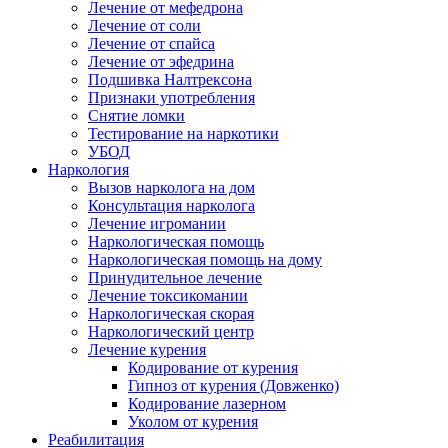
Лечение от мефедрона
Лечение от соли
Лечение от спайса
Лечение от эфедрина
Подшивка Налтрексона
Признаки употребления
Снятие ломки
Тестирование на наркотики
УБОД
Наркология
Вызов нарколога на дом
Консультация нарколога
Лечение игромании
Наркологическая помощь
Наркологическая помощь на дому
Принудительное лечение
Лечение токсикомании
Наркологическая скорая
Наркологический центр
Лечение курения
Кодирование от курения
Гипноз от курения (Довженко)
Кодирование лазерном
Уколом от курения
Реабилитация