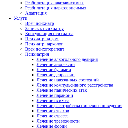
Реабилитация алкозависимых
Реабилитация наркозависимых
Адаптация
Услуги
Врач психиатр
Запись к психиатру
Консультация психиатра
Психиатр на дом
Психиатр нарколог
Врач психотерапевт
Психиатрия
Лечение алкогольного делирия
Лечение анорексии
Лечение булимии
Лечение депрессии
Лечение навязчивых состояний
Лечение компульсивного расстройства
Лечение панических атак
Лечение паранойи
Лечение психоза
Лечение расстройства пищевого поведения
Лечение страхов
Лечение стресса
Лечение тревожности
Лечение фобий