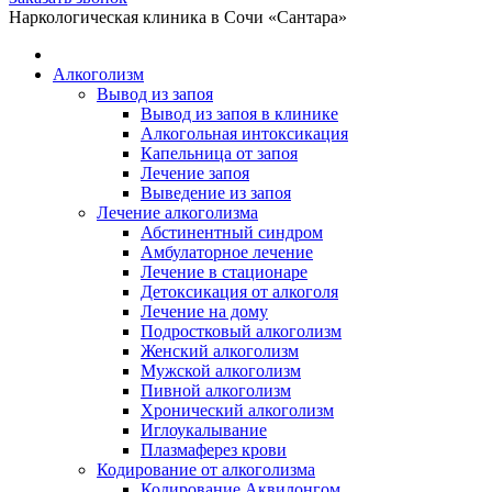
Telegram
WhatsApp
Наркологическая клиника в Сочи «Сантара»
открывается
открывается
в
в
Алкоголизм
новом
новом
Вывод из запоя
окне
окне
Вывод из запоя в клинике
Алкогольная интоксикация
Капельница от запоя
Лечение запоя
Выведение из запоя
Лечение алкоголизма
Абстинентный синдром
Амбулаторное лечение
Лечение в стационаре
Детоксикация от алкоголя
Лечение на дому
Подростковый алкоголизм
Женский алкоголизм
Мужской алкоголизм
Пивной алкоголизм
Хронический алкоголизм
Иглоукалывание
Плазмаферез крови
Кодирование от алкоголизма
Кодирование Аквилонгом