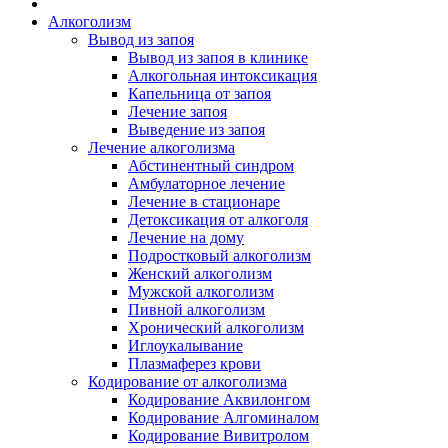
Алкоголизм
Вывод из запоя
Вывод из запоя в клинике
Алкогольная интоксикация
Капельница от запоя
Лечение запоя
Выведение из запоя
Лечение алкоголизма
Абстинентный синдром
Амбулаторное лечение
Лечение в стационаре
Детоксикация от алкоголя
Лечение на дому
Подростковый алкоголизм
Женский алкоголизм
Мужской алкоголизм
Пивной алкоголизм
Хронический алкоголизм
Иглоукалывание
Плазмаферез крови
Кодирование от алкоголизма
Кодирование Аквилонгом
Кодирование Алгоминалом
Кодирование Вивитролом