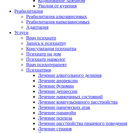
Кодирование лазерном
Уколом от курения
Реабилитация
Реабилитация алкозависимых
Реабилитация наркозависимых
Адаптация
Услуги
Врач психиатр
Запись к психиатру
Консультация психиатра
Психиатр на дом
Психиатр нарколог
Врач психотерапевт
Психиатрия
Лечение алкогольного делирия
Лечение анорексии
Лечение булимии
Лечение депрессии
Лечение навязчивых состояний
Лечение компульсивного расстройства
Лечение панических атак
Лечение паранойи
Лечение психоза
Лечение расстройства пищевого поведения
Лечение страхов